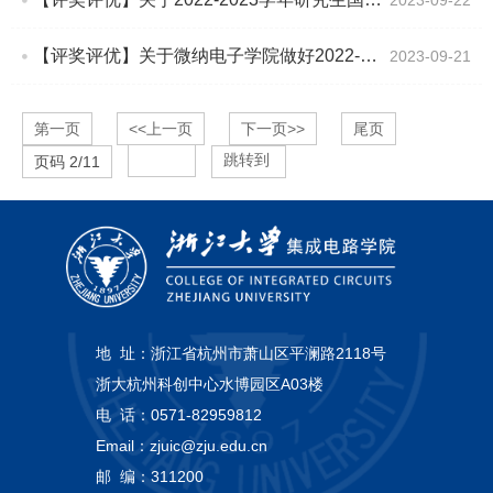
2023-09-22
【评奖评优】关于微纳电子学院做好2022-2023学年研究生综合素质评价工作的通知
2023-09-21
第一页
<<上一页
下一页>>
尾页
跳转到
页码
2
/
11
地 址：
浙江省杭州市萧山区平澜路2118号
浙大杭州科创中心水博园区A03楼
电 话：
0571-82959812
Email：
zjuic@zju.edu.cn
邮 编：
311200