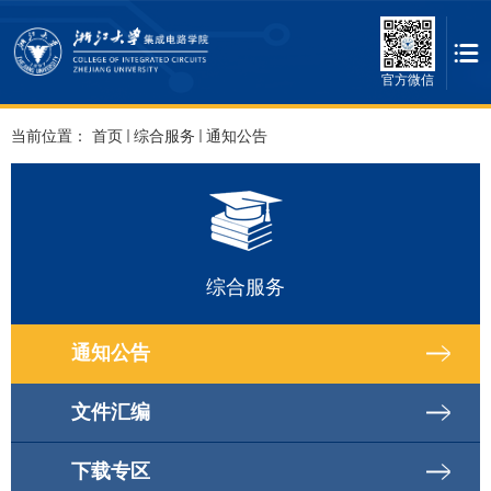
官方微信
当前位置：
首页
综合服务
通知公告
综合服务
通知公告
文件汇编
下载专区