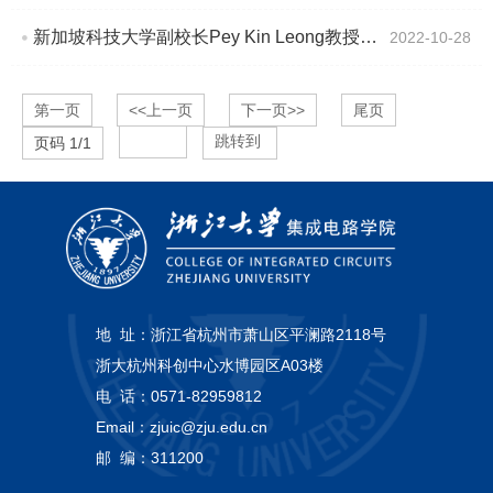
新加坡科技大学副校长Pey Kin Leong教授做客海外名师大讲堂（119）
2022-10-28
第一页
<<上一页
下一页>>
尾页
跳转到
页码
1
/
1
地 址：
浙江省杭州市萧山区平澜路2118号
浙大杭州科创中心水博园区A03楼
电 话：
0571-82959812
Email：
zjuic@zju.edu.cn
邮 编：
311200