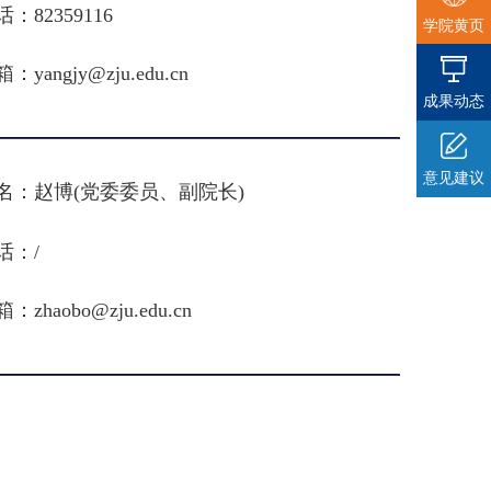
话：
82359116
学院黄页
箱：
yangjy@zju.edu.cn
成果动态
意见建议
名：
赵博(
党委委员
、副院长)
话：
/
箱：
zhaobo@zju.edu.cn