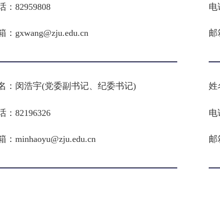
话：
82959808
电
箱：
gxwang@zju.edu.cn
邮
名：
闵浩宇(党委副书记、纪委书记)
姓
话：
82196326
电
箱：
minhaoyu@zju.edu.cn
邮