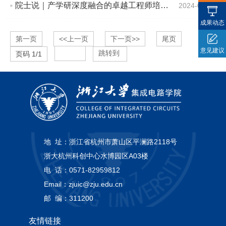
院士说｜产学研深度融合的卓越工程师培养体系
2024-04-03
成果动态
第一页
<<上一页
下一页>>
尾页
意见建议
跳转到
页码
1
/
1
地 址：
浙江省杭州市萧山区平澜路2118号
浙大杭州科创中心水博园区A03楼
电 话：
0571-82959812
Email：
zjuic@zju.edu.cn
邮 编：
311200
友情链接