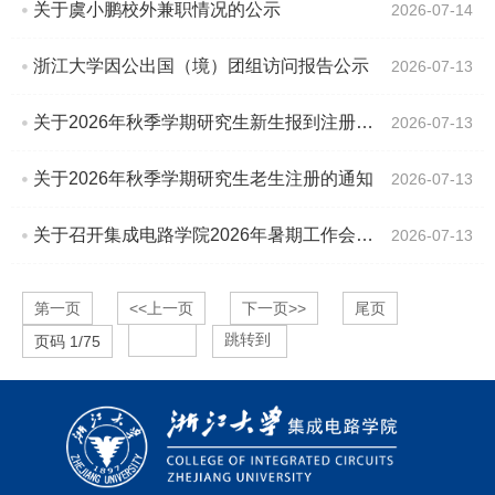
关于虞小鹏校外兼职情况的公示
2026-07-14
浙江大学因公出国（境）团组访问报告公示
2026-07-13
关于2026年秋季学期研究生新生报到注册工作的通知
2026-07-13
关于2026年秋季学期研究生老生注册的通知
2026-07-13
关于召开集成电路学院2026年暑期工作会议的预通知
2026-07-13
第一页
<<上一页
下一页>>
尾页
跳转到
页码
1
/
75