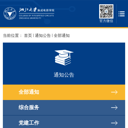
官方微信
当前位置：
首页
通知公告
全部通知
通知公告
全部通知
综合服务
党建工作