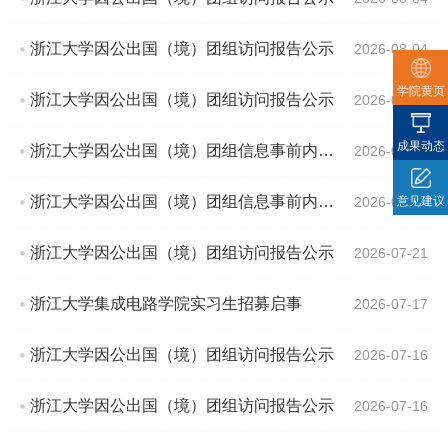
浙江大学因公出国（境）团组访问报告公示
2026-08-04
学院黄页
浙江大学因公出国（境）团组访问报告公示
2026-08-04
成果动态
浙江大学因公出国（境）团组信息事前内部公示
2026-08-04
浙江大学因公出国（境）团组信息事前内部公示
2026-07-22
意见建议
浙江大学因公出国（境）团组访问报告公示
2026-07-21
浙江大学集成电路学院实习生招募启事
2026-07-17
浙江大学因公出国（境）团组访问报告公示
2026-07-16
浙江大学因公出国（境）团组访问报告公示
2026-07-16