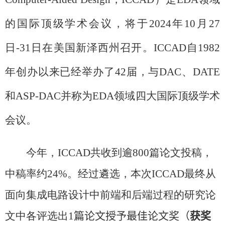
的国际顶级学术会议，将于
2024
年
10
月
27
日
-31
日在美国新泽西州召开。
ICCAD
自
1982
年创办以来已经举办了
42
届，与
DAC
、
DATE
和
ASP-DAC
并称为
EDA
领域四大国际顶级学术
会议。
今年，
ICCAD
共收到逾
800
篇论文投稿，
中稿率约
24%
。经过遴选，本次
ICCAD
最终从
面向集成电路设计中前端和后端过程的研究论
文中各评选出
1
篇论文授予最佳论文奖（
获奖