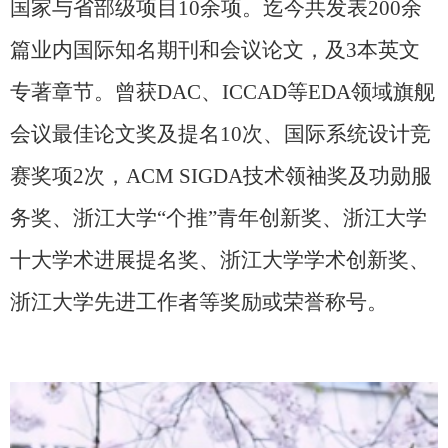
国家与省部级项目
10
余项。迄今共发表
200
余
篇业内国际知名期刊和会议论文，及
3
本英文
专著章节。曾获
DAC
、
ICCAD
等
EDA
领域旗舰
会议最佳论文奖及提名
10
次、国际系统设计竞
赛奖项
2
次，
ACM SIGDA
技术领袖奖及功勋服
务奖、浙江大学“个推”青年创新奖、浙江大学
十大学术进展提名奖、浙江大学学术创新奖、
浙江大学先进工作者等奖励或荣誉称号。