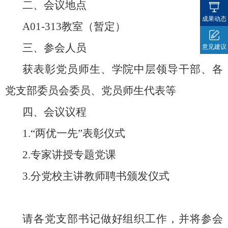
二、会议地点
成果动态
A0
1
-
313
教室（暂定）
三、参会人员
意见建议
获表彰党员师生、学院中层领导干部、各
党支部委员会委员、党员师生代表等
四、会议议程
1.“
两优一先
”
表彰仪式
2.专家
讲授
专题党课
3.分党校主讲教师聘书颁发仪式
请各党支部书记做好组织工作，并将参会