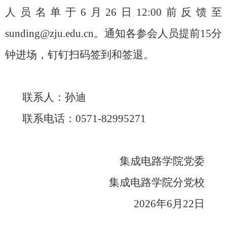
人员名单于6
月
2
6
日12:
00
前反馈至
sunding@zju.edu.cn
。通知各参会人员提前15
分
钟进场，钉钉扫码签到和签退。
联系人：孙迪
联系电话：0571-82995271
集成电路学院党委
集成电路学院分党校
2026
年
6
月
22
日