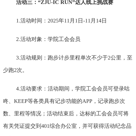
活动三：
“ZJU-IC RUN”达人线上挑战赛
1.
活动时间：
2025
年
11
月
1
日
-
11
月
14
日
2.
活动对象：
学院
工会会员
3.
活动规则：
跑步计步里程单次不少于
2
公里，
至
少跑
2
次。
4.
活动要求：
活动期间，
学院
工会会员可登录咕
咚、
KEEP
等各类具有记步功能的
APP
，记录跑步次
数、里程等情况；
活动结束后，达标的工会会员可将
有关凭证提交
到
4
01
综合办公室
，
并可获得活动纪念品