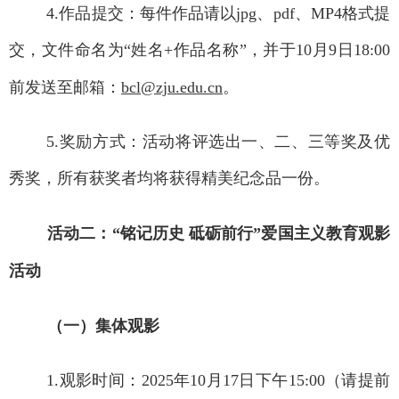
4.
作品提交：每件作品请以
jpg
、
pdf
、
MP4
格式提
交，文件命名为“姓名
+
作品名称”，并于
10
月
9
日
18:00
前发送至邮箱：
bcl@zju.edu.cn
。
5.
奖励方式：活动将评选出一、二、三等奖及优
秀奖，所有获奖者均将获得精美纪念品一份。
活动二：“铭记历史 砥砺前行”爱国主义教育观影
活动
（一）集体观影
1.
观影时间：
2025
年
10
月
17
日下午
15:00
（请提前