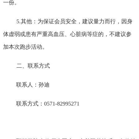
一份
。
5.
其他：
为
保证会员
安全，建议量力而行，因身
体虚弱或患有严重高血压
、
心脏病等
症
的
，不建议
参
加
本次
跑步活动。
二、联系方式
联系人：孙迪
联系方式：
0571-82995271