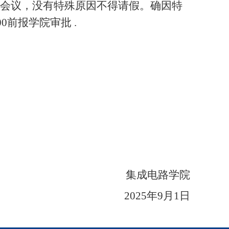
会议，
没有特殊原因不得请假。确因特
00
前报学院审批
.
集成电路学院
2025
年
9
月
1
日