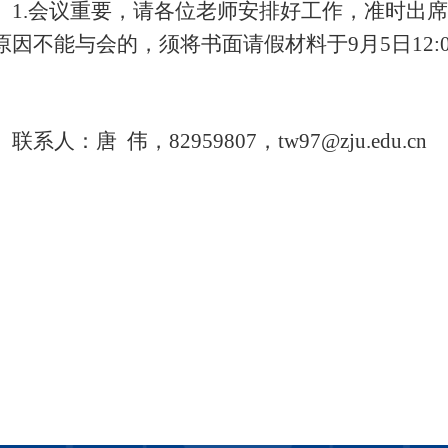
1.
会议重要，请各位老师安排好工作，准时出席
原因不能与会的，须将书面请假材料于
9
月
5
日
12:
联系人：唐
伟，
82959807
，
tw97@zju.edu.cn