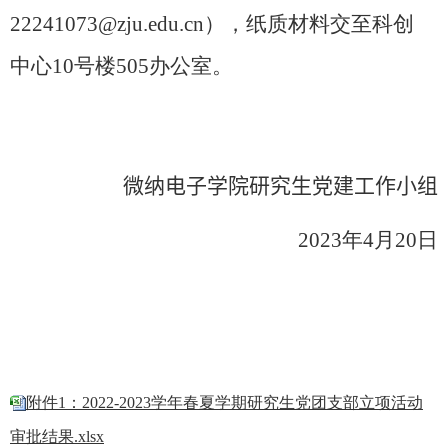
22241073@zju.edu.cn
），纸质材料交至科创
中心
10
号楼
505
办公室。
微纳电子
学院研究生党建工作
小
组
202
3
年
4
月
20
日
附件1：2022-2023学年春夏学期研究生党团支部立项活动
审批结果.xlsx