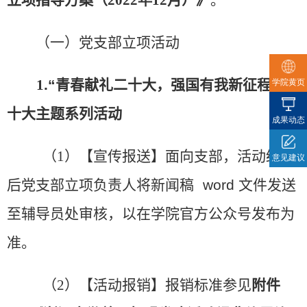
立项指导方案（
2022
年
12
月）
》
。
（一）党支部立项活动
1
.“
青春献礼二十大，强国有我新征程”二
学院黄页
十大主题系列活动
成果动态
（
1
）【宣传报送】面向支部，
活动结束
意见建议
后
党支部立项负责人将新闻稿
word
文件发送
至
辅导员处审核，以在学院官方公众号发布为
准
。
（
2
）【活动报销】报销标准参见
附件