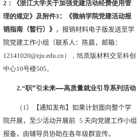
2
：《浙江大学关于加强党建活动经费使用管
理的规定》及附件
3
：《
微纳学院党建活动报
销指南（暂行）
》
，报销材料电子版发送至学
院党建工作小组（联系人：陈晨，邮箱：
12141020@zju.edu.cn
），纸质版材料交至科创
中心
10
号楼
5
05
。
2
.
“
职”引未来——高质量就业引导系列活动
（
1
）
【通知发布】
如果计划
面向整个学
院开展，至少活动开展前
5
天向党建工作
小
组
报备
，由辅导员协助在各年级群宣传
。