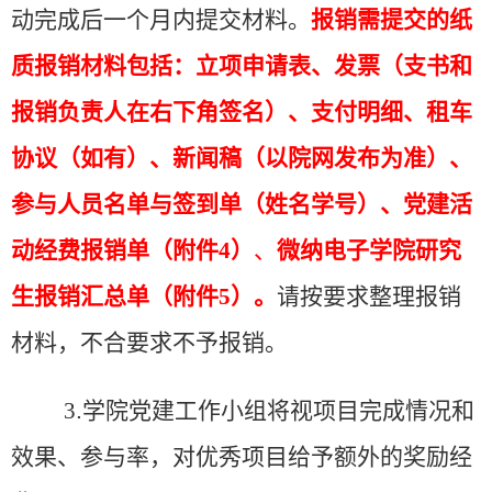
动完成后一个月内
提交材料。
报销需提交的纸
质报销材料包括：
立项申请表、
发票
（支书和
报销负责人在右下角签名）、支付明细、租车
协议（如有）、
新闻稿
（以院网发布为准）
、
参与
人员名单
与签到单（姓名学号）
、
党建活
动经费报销单
（附件
4
）
、
微纳电子学院研究
生报销汇总单
（附件
5
）
。
请按要求整理报销
材料，不合要求不予报销。
3
.
学院党建工作
小
组将视项目完成情况和
效果、参与率，对优秀项目给予额外的奖励经