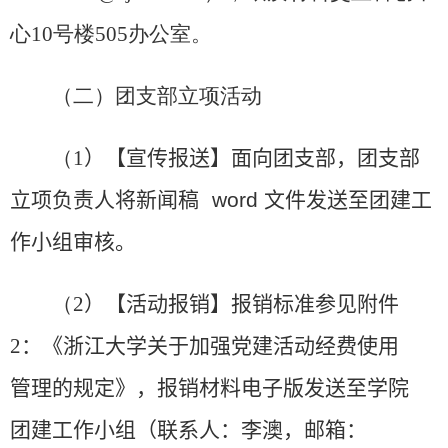
心
10
号楼
505
办公室。
（二）团支部立项活动
（
1
）
【宣传报送】面向
团
支部，
团
支部
立项负责人将新闻稿
word
文件发送至
团
建工
作
小
组审核。
（
2
）
【活动报销】报销标准参见
附件
2
：《浙江大学关于加强党建活动经费使用
管理的规定》
，
报销材料电子版发送至学院
团建工作小组（联系人：李澳，邮箱：