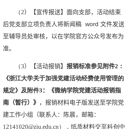
（
2
）
【宣传报送】面向支部，
活动结束
后
党支部立项负责人将新闻稿
word
文件发送
至
辅导员处审核，以在学院官方公众号发布为
准
。
（
3
）
【活动报销】
报销标准参见附件
2
：
《浙江大学关于加强党建活动经费使用管理的
规定》及附件
3
：《
微纳学院党建活动报销指
南（暂行）
》
，报销材料电子版发送至学院党
建工作小组（联系人：陈晨，邮箱：
12141020@zju.edu.cn
），纸质材料交至科创中