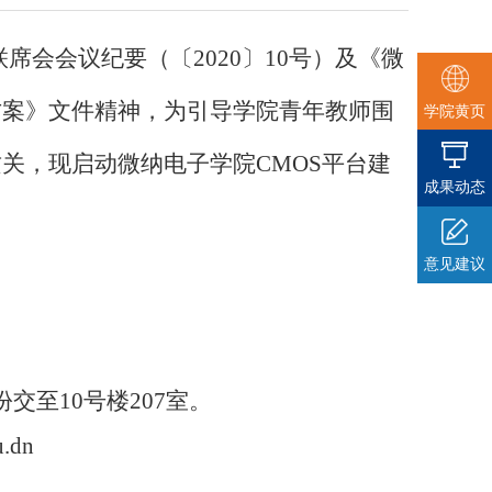
联席会会议纪要（〔
2020
〕
10
号）及《微
方案》文件精神，为引导学院青年教师围
学院黄页
攻关，现启动微纳电子学院
CMOS
平台建
成果动态
意见建议
份交至
10
号楼
207
室。
u.dn