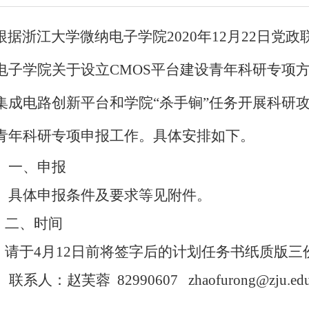
据浙江大学微纳电子学院
2020
年
12
月
22
日党政
电子学院关于设立
CMOS
平台建设青年科研专项
集成电路创新平台和学院“杀手锏”任务开展科研
青年科研专项申报工作。具体安排如下。
一、申报
具体申报条件及要求等见附件。
二、时间
请于
4
月
12
日前将签字后的计划任务书纸质版三
联系人：赵芙蓉
82990607
zhaofurong@zju.ed