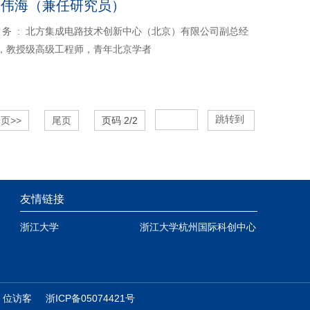
卜伟海（兼任研究员）
 务 : 北方集成电路技术创新中心（北京）有限公司副总经
，教授级高级工程师，青年北京学者
跳转到
页>>
尾页
页码
2
/
2
友情链接
浙江大学
浙江大学杭州国际科创中心
1
位访客
浙ICP备05074421号