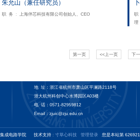
朱允山（兼任研究员）
职 务 : 上海伴芯科技有限公司创始人、CEO
职
理
第一页
<<上一页
下一
地 址：
浙江省杭州市萧山区平澜路2118号
浙大杭州科创中心水博园区A03楼
电 话：
0571-82959812
Email：
zjuic@zju.edu.cn
江大学集成电路学院
技术支持 :
寸草心科技
管理登录
您是本站第
62692