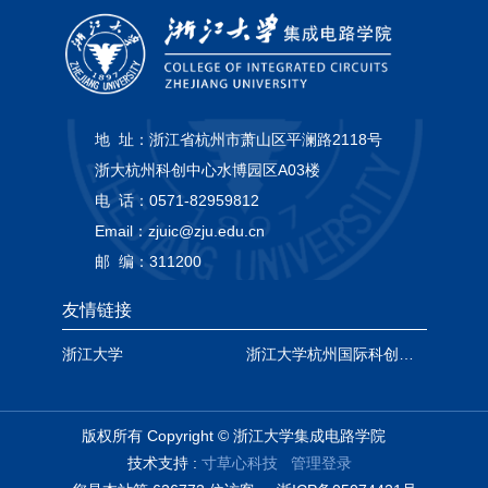
地 址：
浙江省杭州市萧山区平澜路2118号
浙大杭州科创中心水博园区A03楼
电 话：
0571-82959812
Email：
zjuic@zju.edu.cn
邮 编：
311200
友情链接
浙江大学
浙江大学杭州国际科创中心
版权所有 Copyright © 浙江大学集成电路学院
技术支持 :
寸草心科技
管理登录