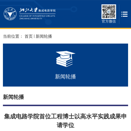
官方微信
当前位置：
首页
新闻轮播
新闻轮播
新闻轮播
集成电路学院首位工程博士以高水平实践成果申
请学位