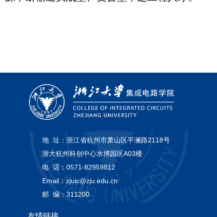
地 址：
浙江省杭州市萧山区平澜路2118号
浙大杭州科创中心水博园区A03楼
电 话：
0571-82959812
Email：
zjuic@zju.edu.cn
邮 编：
311200
友情链接