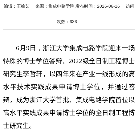
编辑：
王榆茹
来源：
集成电路学院
发布时间：
2026-06-16
访问
次数：
636
6
月
9
日，浙江大学集成电路学院迎来一场
特殊的博士学位答辩。
2022
级全日制工程博士
研究生李哲轩，以
四
年来在产业一线形成的高
水平技术实践成果申请博士学位，并通过答
辩，成为浙江大学首批、集成电路学院首位以
高水平实践成果申请博士学位的全日制工程博
士
研究生
。