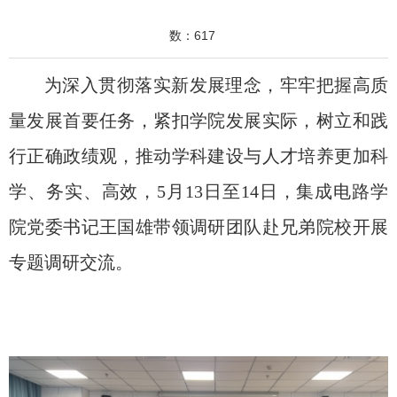
数：
617
为深入贯彻落实新发展理念，牢牢把握高质
量发展首要任务，紧扣学院发展实际，树立和践
行正确政绩观，推动学科建设与人才培养更加科
学、务实、高效，5月13日至14日，集成电路学
院党委书记王国雄带领调研团队赴兄弟院校开展
专题调研交流。