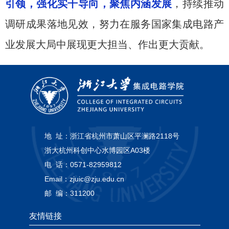
引领，强化实干导向，聚焦内涵发展
，持续推动
调研成果落地见效，努力在服务国家集成电路产
业发展大局中展现更大担当、作出更大贡献。
地 址：
浙江省杭州市萧山区平澜路2118号
浙大杭州科创中心水博园区A03楼
电 话：
0571-82959812
Email：
zjuic@zju.edu.cn
邮 编：
311200
友情链接