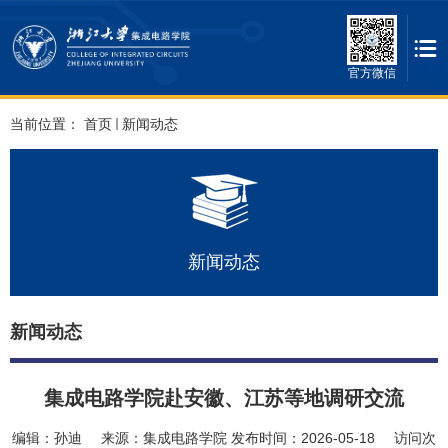
官方微信
当前位置：
首页
新闻动态
新闻动态
新闻动态
集成电路学院赴安徽、江苏等地调研交流
编辑：
孙迪
来源：
集成电路学院
发布时间：
2026-05-18
访问次