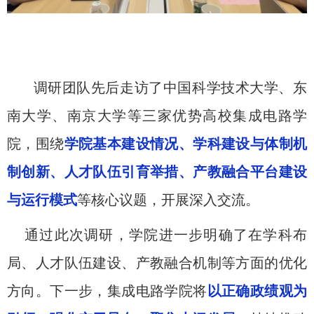
调研团队先后走访了中国科学技术大学、东
南大学、南京大学等三家优势高校集成电路学
院，围绕
学院基本建设情况、学科建设与体制机
制创新、人才队伍引育举措、产教融合平台建设
与运行模式
等核心议题，开展深入交流。
通过此次调研，学院进一步明确了在学科布
局、人才队伍建设、产教融合机制等方面的优化
方向。下一步，集成电路学院将
以正确政绩观为