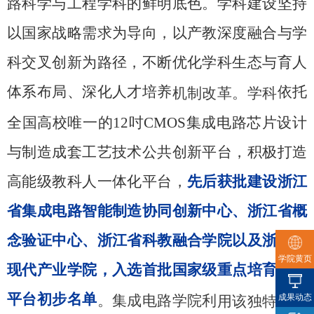
路科学与工程学科的鲜明底色。学科建设坚持
以国家战略需求为导向，以产教深度融合与学
科交叉创新为路径，不断优化学科生态与育人
体系布局、深化人才培养
依托
机制改革。学科
全国高校唯一的12吋CMOS集成电路芯片设计
与制造成套工艺技术公共创新平台，积极打造
高能级教科人一体化平台，
先后获批建设浙江
省集成电路智能制造协同创新中心、浙江省概
念验证中心、浙江省科教融合学院以及浙江省
学院黄页
现代产业学院，入选首批国家级重点培育中试
平台初步名单
成果动态
。集成
电路学院利
用该独特资源