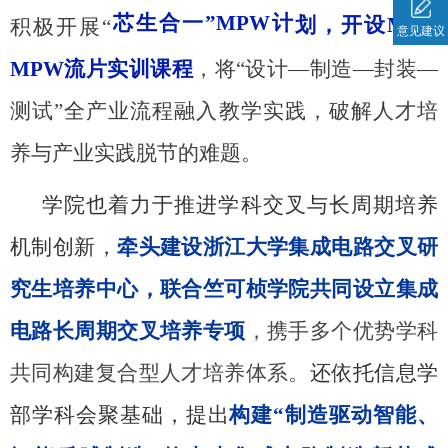
芯生合一”MPW计
划，
开设Mini-
积极开展“
意见建议
MPW流片实训课
程
，
将“设计—制造—封装—
测试”全产业流程融入教学实践
，破解人才培
养与产业实践脱节的难题
。
学院也着力于推进学科交叉与长周期培养
机制创新，
牵头建设浙江大学集成电路交叉研
究生培养中心，联合竺可桢学院共同设立集成
电路长周期交叉培养专项
，携手多个优势学科
共同构建复合型人才培养体系
。
还依托信息学
部学科会聚基础，提出
构建“制造驱动智能、