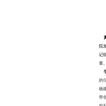
院
记
量
的
杨
带
前