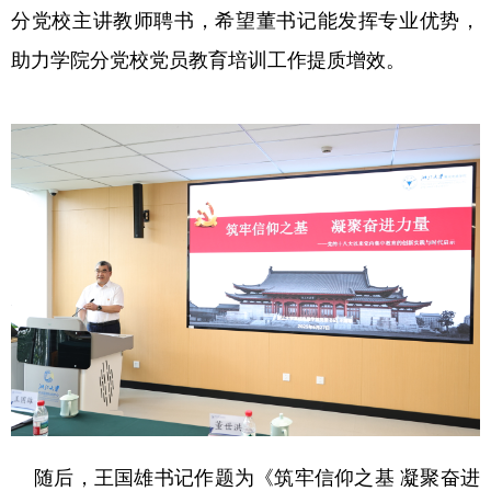
分党校主讲教师聘书
，希望董书记能发挥专业优势，
助力学院分党校党员教育培训工作提质增效。
随后，
王国雄书记作题为《筑牢信仰之基 凝聚奋进