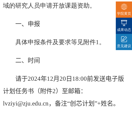
域的研究人员申请开放课题资助。
学院黄页
一
、申报
成果动态
具体申报条件及要求等见附件1。
意见建议
二
、时间
请于
2024
年
12
月
20
日
18:
00
前发送电子版
计划任务书（附件2）至邮箱：
lvziyi@zju.edu.cn
，备注“创芯计划”
+
姓名。