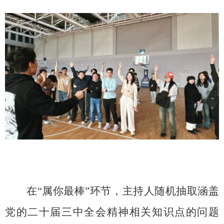
在“属你最棒”环节，主持人随机抽取涵盖
党的二十届三中全会精神相关知识点的问题