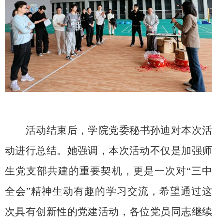
活动结束后，学院党委秘书孙迪对本次活
动进行总结。她强调，本次活动不仅是加强师
生党支部共建的重要契机，更是一次对“三中
全会”精神生动有趣的学习交流，希望通过这
次具有创新性的党建活动，各位党员同志继续