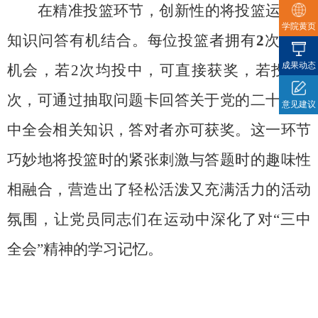
在精准投篮环节，创新性的将投篮运动与
学院黄页
知识问答有机结合。每位投篮者拥有
2
次投球
成果动态
机会，若
2
次
均投中，可直接获奖，若投中
1
次，可通过抽取问题卡回答关于党的二十届三
意见建议
中全会相关知识，答对者亦可获奖。这一环节
巧妙地将投篮时的紧张刺激与答题时的趣味性
相融合，营造出了轻松活泼又充满活力的活动
氛围，让党员同志们在运动中深化了对“三中
全会”精神的学习记忆。