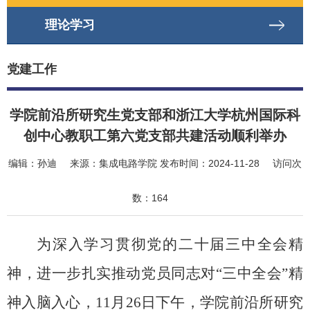
理论学习
党建工作
学院前沿所研究生党支部和浙江大学杭州国际科
创中心教职工第六党支部共建活动顺利举办
编辑：
孙迪
来源：
集成电路学院
发布时间：
2024-11-28
访问次
数：
164
为深入学习贯彻党的二十届三中全会精
神，进一步扎实推动党员同志对“三中全会”精
神入脑入心，
11
月
26
日下午，
学院前沿所研究