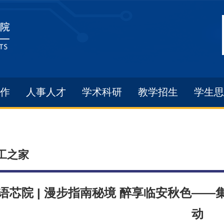
作
人事人才
学术科研
教学招生
学生思
工之家
语芯院 | 漫步指南秘境 醉享临安秋色——
动