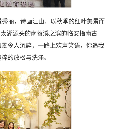
景秀丽，诗画江山。以秋季的红叶美景而
、太湖源头的南苕溪之滨的临安指南古
风景
令人沉醉
，一路上欢声笑语，你追我
纯粹的放松与洗涤。