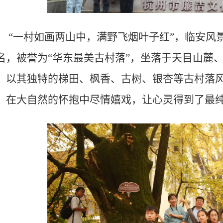
“
一村如画两山中，满野飞烟叶子红”，临安风
名，被誉为“华东最美古村落”
，
坐落
于
天目山麓
，
以其独特的
梯田、枫香、古树、
银杏等
古村
落
，在大自然的怀抱中尽情嬉戏，让心灵得到了最