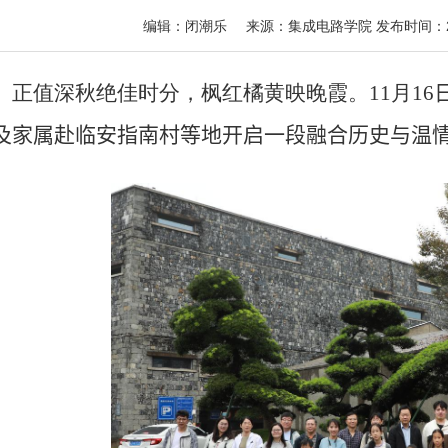
编辑：
闭潮乐
来源：
集成电路学院
发布时间：
正值深秋绝佳时分，枫红橘黄映晚霞。
11
月
16
及家属赴临安指南村等地
开启
一
段
融合历史与温