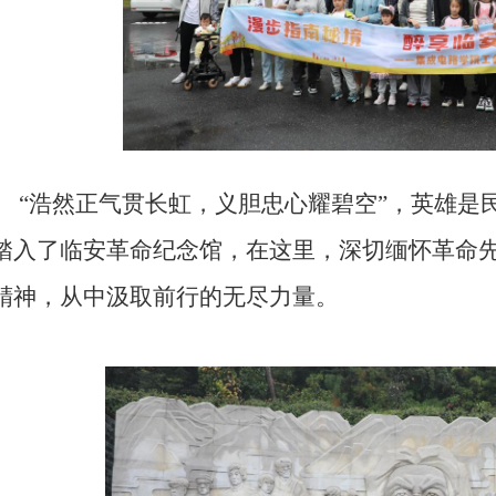
“
浩然正气贯长虹，义胆忠心耀碧空”，英雄是
踏入了临安革命纪念馆，在这里，深切缅怀革命
精神，从中汲取前行的无尽力量。