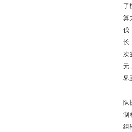
了
算
伐
长
次
元
界
队
制
组