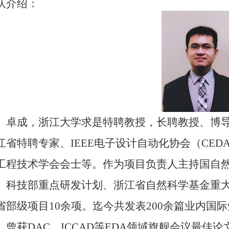
队介绍：
卓成，浙江大学求是特聘教授，长聘教授、博
江省特聘专家、
IEEE
电子设计自动化协会（
CED
工程技术学会会士等。作为项目负责人主持国自
、科技部重点研发计划、浙江省自然科学基金重
省部级项目
10
余项。迄今共发表
200
余篇业内国际
。曾获
DAC
、
ICCAD
等
EDA
领域旗舰会议最佳论