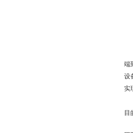
端
设
实
目