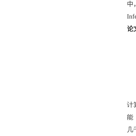
中
Inf
论
计
能
几