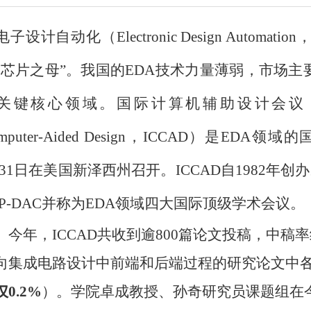
子设计自动化（
Electronic Design Automation
“芯片之母”。我国的
EDA
技术力量薄弱，市场主
关键核心领域。国际计算机辅助设计会议
mputer-Aided Design
，
ICCAD
）是
EDA
领域的
-31
日在美国新泽西州召开。
ICCAD
自
1982
年创办
P-DAC
并称为
EDA
领域四大国际顶级学术会议。
今年，
ICCAD
共收到逾
800
篇论文投稿，中稿率
向集成电路设计中前端和后端过程的研究论文中
仅
0.2%
）。学院卓成教授、孙奇研究员课题组在