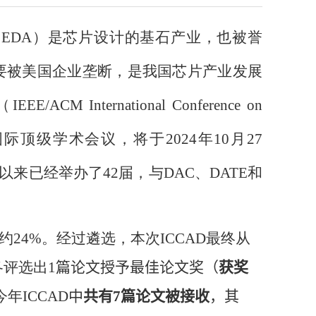
，
EDA
）是芯片设计的基石产业，也被誉
要被美国企业垄断，是我国芯片产业发展
（
IEEE/ACM International Conference on
国际顶级学术会议，将于
2024
年
10
月
27
以来已经举办了
42
届，与
DAC
、
DATE
和
约
24%
。经过遴选，本次
ICCAD
最终从
各评选出
1
篇论文授予最佳论文奖（
获奖
今年
ICCAD
中
共有
7
篇论文被接收
，其