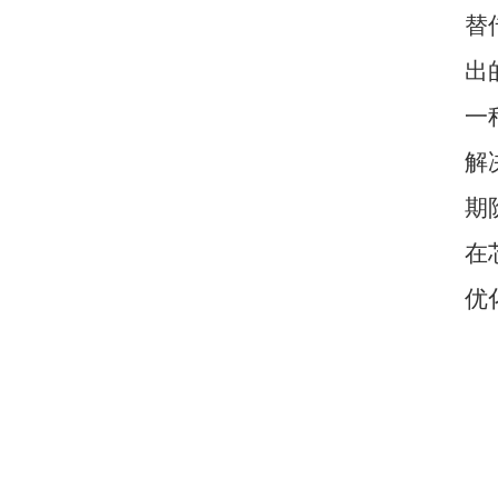
替
出
一
解
期
在
优