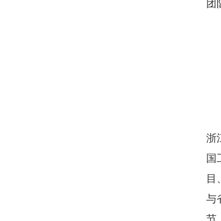
团
浙
国
目
与
节