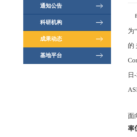
通知公告
电
科研机构
为
成果动态
的
基地平台
Co
日
AS
面
率