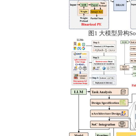
图
1
大模型异构
S