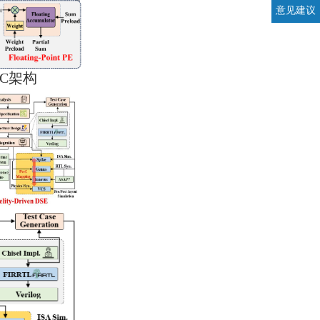
意见建议
oC
架构