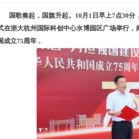
国歌奏起，国旗升起。
10
月
1
日早上
7
点
30
分
式在浙大杭州国际科创中心水博园区广场举行，
国成立
75
周年
。