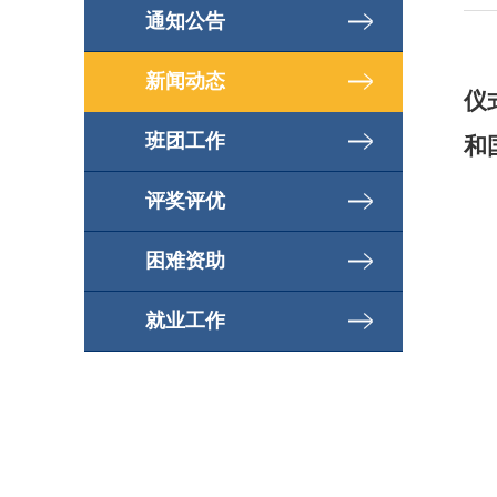
通知公告
新闻动态
仪
班团工作
和
评奖评优
困难资助
就业工作