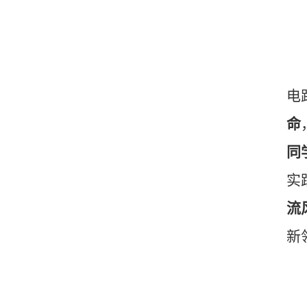
电
命
同
实
流
新