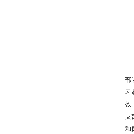
部
习
效
支
和