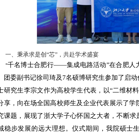
一、秉承求是创
“
芯
”
，共赴学术盛宴
千名博士合肥行——集成电路活动”在合肥人
“
、团委副书记徐司琦及
7
名硕博研究生参加了启动
士研究生李宗文作为高校学生代表，以“二维材料
分享，向在场全国高校师生及企业代表展示了学
究课题，展现了浙大学子心怀国之大者，不断求是
域稳步发展的远大理想。仪式期间，我院硕士生