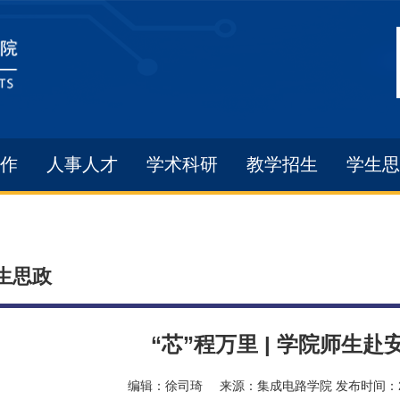
作
人事人才
学术科研
教学招生
学生思
生思政
“芯”程万里 | 学院师生
编辑：
徐司琦
来源：
集成电路学院
发布时间：