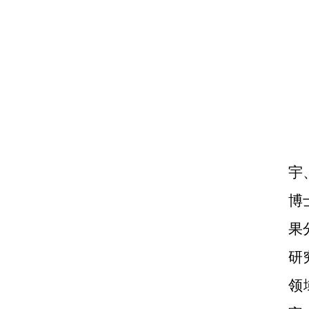
宇
博
果
研
领