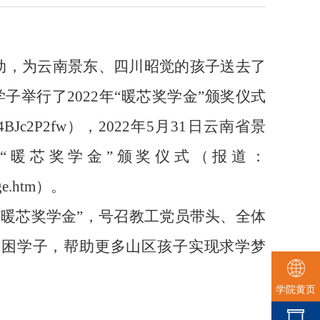
动，为云南景东、四川昭觉的孩子送去了
学子举行了
2022
年
“
暖芯奖学金
”
颁奖仪式
Y4BJc2P2fw
），
2022
年
5
月
31
日云南省景
年
“
暖芯奖学金
”
颁奖仪式（报道：
ge.htm
）。
“
暖芯奖学金
”
，号召教工党员带头、全体
贫困学子，帮助更多山区孩子实现求学梦
学院黄页