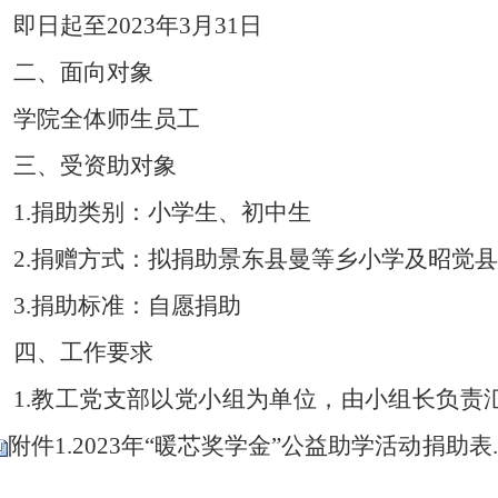
即日起至
2023
年
3
月
31
日
二、面向对象
学院全体师生员工
三、受资助对象
1
.
捐助类别：小学生、初中生
2
.
捐赠方式：拟捐助景东县曼等乡小学及昭觉县
3
.
捐助标准：自愿捐助
四、工作要求
1
.教工党支部以党小组为单位，由小组长负责
附件1.2023年“暖芯奖学金”公益助学活动捐助表.x
。