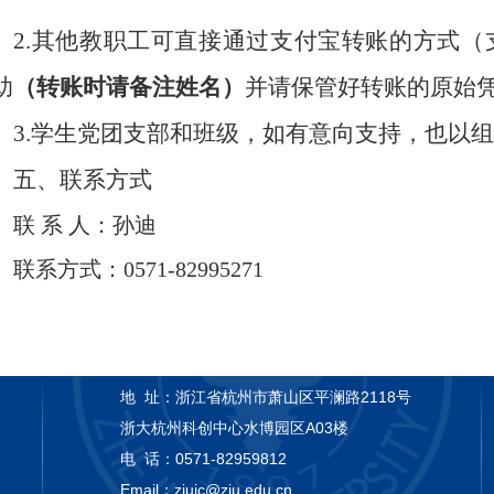
2.
其他教职工可直接通过支付宝转账的方式（
助
（转账时请备注姓名）
并请保管好转账的原始
3.
学生党团支部和班级，如有意向支持，也以组
五、联系方式
联 系 人：孙迪
联系方式：
0571-82995271
地 址：
浙江省杭州市萧山区平澜路2118号
浙大杭州科创中心水博园区A03楼
电 话：
0571-82959812
Email：
zjuic@zju.edu.cn