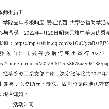
体师生员工：
学院去年积极响应
“
爱在滇西
”
大型公益助学活
心与温暖。
2022
年
4
月
25
日昭觉民族中学为优秀
报道：
https://mp.weixin.qq.com/s/1QuUycaBsaEj
彝族自治县曼等乡后河完小举行
2022
ps://mne.zju.edu.cn/2022/0617/c53675a2595185/pa
经学院教工党支部讨论，决定继续接力
2022
年
生参与，以资助云南景东、四川昭觉两地优秀
，现通知如下：
一、活动时间