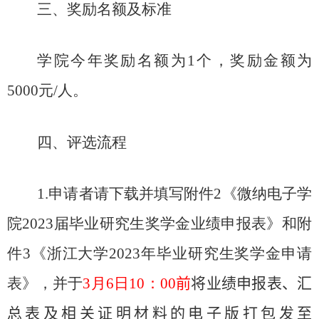
三、奖励名额及标准
学院今年奖励名额为
1
个，奖励金额为
5000
元
/
人。
四、评选流程
1.
申请者请下载并填写附件
2
《微纳电子学
院
2023
届毕业研究生奖学金业绩申报表》和附
件
3
《浙江大学
2023
年毕业研究生奖学金申请
表》，并于
3
月
6
日
10
：
00
前
将业绩申报表、汇
总表及相关证明材料的电子版打包发至