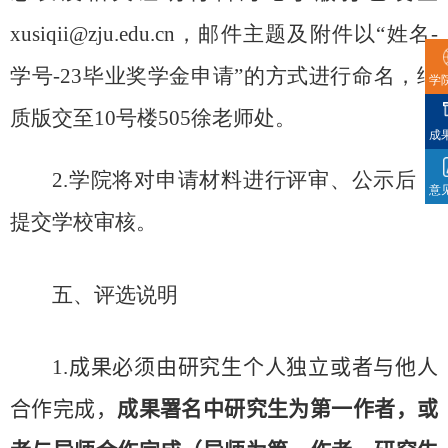
xusiqii@zju.edu.cn
，邮件主题及附件以“姓名
-
学号
-23
毕业奖学金申请”的方式进行命名，纸
学
质版交至
10
号楼
505
徐老师处。
成
2.
学院将对申请材料进行评审、公示后，
意
提交学校审核。
五、评选说明
1.
成果必须由研究生个人独立或者与他人
合作完成，
成果署名中研究生为第一作者，或