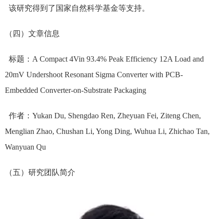
该研究得到了国家自然科学基金等支持。
（四）文章信息
标题：A Compact 4Vin 93.4% Peak Efficiency 12A Load and
20mV Undershoot Resonant Sigma Converter with PCB-
Embedded Converter-on-Substrate Packaging
作者：Yukan Du, Shengdao Ren, Zheyuan Fei, Ziteng Chen,
Menglian Zhao, Chushan Li, Yong Ding, Wuhua Li, Zhichao Tan,
Wanyuan Qu
（五）研究团队简介